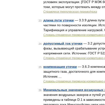
условиях эксплуатации. [ГОСТ Р МЭК 6
токи, которые могут протекать между
Справочник технического переводчика
длина пути утечки
— 3.3.9 длина пути
23
частями по поверхности изоляции. Ист
Тарификация и управление нагрузкой.
Словарь-справочник терминов нормативно-
допустимый ток утечки
— 3.2 допусти
24
фазы, вызывающий срабатывание устро
напряжения сети. Источник: ГОСТ Р 52
Словарь-справочник терминов нормативно-
компенсация утечки
— 3.6.3 компенса
25
защитного газа, достаточного для комп
Источник …
Словарь-справочник терминов нормативно-
Минимальные значения воздушных з
26
значения воздушных зазоров и путей ут
приведены в таблице D.1 в зависимост
теплового тока Itheустройства цепи у