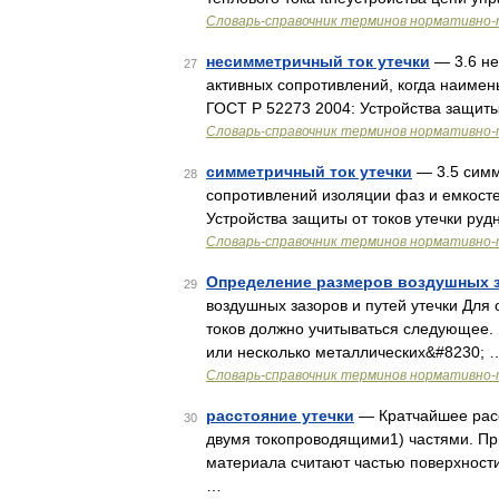
Словарь-справочник терминов нормативно-
несимметричный ток утечки
— 3.6 не
27
активных сопротивлений, когда наимень
ГОСТ Р 52273 2004: Устройства защиты
Словарь-справочник терминов нормативно-
симметричный ток утечки
— 3.5 симме
28
сопротивлений изоляции фаз и емкосте
Устройства защиты от токов утечки ру
Словарь-справочник терминов нормативно-
Определение размеров воздушных за
29
воздушных зазоров и путей утечки Для
токов должно учитываться следующее. D
или несколько металлических&#8230; 
Словарь-справочник терминов нормативно-
расстояние утечки
— Кратчайшее расс
30
двумя токопроводящими1) частями. Пр
материала считают частью поверхности
…