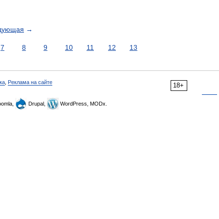
дующая
→
7
8
9
10
11
12
13
ка
,
Реклама на сайте
18+
omla,
Drupal,
WordPress, MODx.