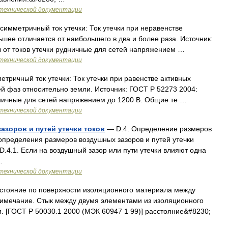
технической документации
симметричный ток утечки: Ток утечки при неравенстве
шее отличается от наибольшего в два и более раза. Источник:
 от токов утечки рудничные для сетей напряжением …
технической документации
тричный ток утечки: Ток утечки при равенстве активных
й фаз относительно земли. Источник: ГОСТ Р 52273 2004:
дничные для сетей напряжением до 1200 В. Общие те …
технической документации
зоров и путей утечки токов
— D.4. Определение размеров
 определения размеров воздушных зазоров и путей утечки
.4.1. Если на воздушный зазор или пути утечки влияют одна
…
технической документации
тояние по поверхности изоляционного материала между
имечание. Стык между двумя элементами из изоляционного
. [ГОСТ Р 50030.1 2000 (МЭК 60947 1 99)] расстояние&#8230;