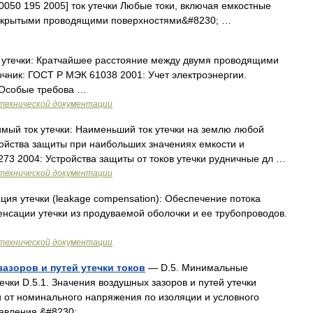
0050 195 2005] ток утечки Любые токи, включая емкостные
 открытыми проводящими поверхностями&#8230; …
 утечки: Кратчайшее расстояние между двумя проводящими
очник: ГОСТ Р МЭК 61038 2001: Учет электроэнергии.
 Особые требова …
технической документации
мый ток утечки: Наименьший ток утечки на землю любой
йства защиты при наибольших значениях емкости и
273 2004: Устройства защиты от токов утечки рудничные дл …
технической документации
ция утечки (leakage compensation): Обеспечение потока
енсации утечки из продуваемой оболочки и ее трубопроводов.
технической документации
азоров и путей утечки токов
— D.5. Минимальные
ечки D.5.1. Значения воздушных зазоров и путей утечки
и от номинального напряжения по изоляции и условного
правления.&#8230; …