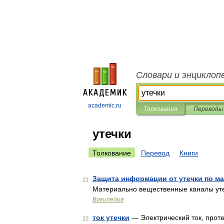
Словари и энциклоп
academic.ru
Толкования
Переводы
утечки
Толкование
Перевод
Книги
Защита информации от утечки по м
21
Материально вещественные каналы у
Википедия
ток утечки
— Электрический ток, про
22