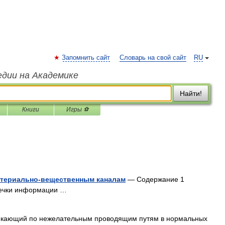
Запомнить сайт
Словарь на свой сайт
RU
едии на Академике
Найти!
Книги
Игры ⚽
атериально-вещественным каналам
— Содержание 1
течки информации …
текающий по нежелательным проводящим путям в нормальных